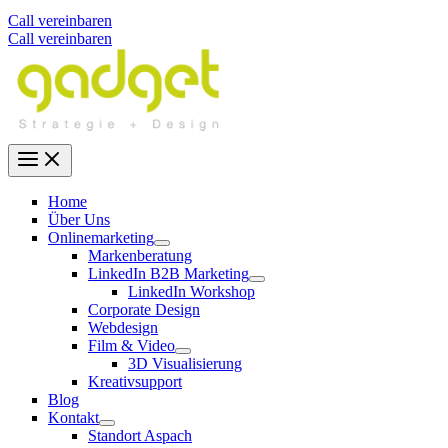
Call vereinbaren
Call vereinbaren
Home
Über Uns
Onlinemarketing
Markenberatung
LinkedIn B2B Marketing
LinkedIn Workshop
Corporate Design
Webdesign
Film & Video
3D Visualisierung
Kreativsupport
Blog
Kontakt
Standort Aspach