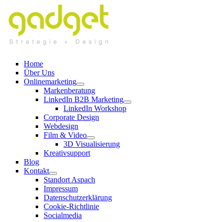
Zum
Inhalt
springen
Home
Über Uns
Onlinemarketing
Markenberatung
LinkedIn B2B Marketing
LinkedIn Workshop
Corporate Design
Webdesign
Film & Video
3D Visualisierung
Kreativsupport
Blog
Kontakt
Standort Aspach
Impressum
Datenschutzerklärung
Cookie-Richtlinie
Socialmedia