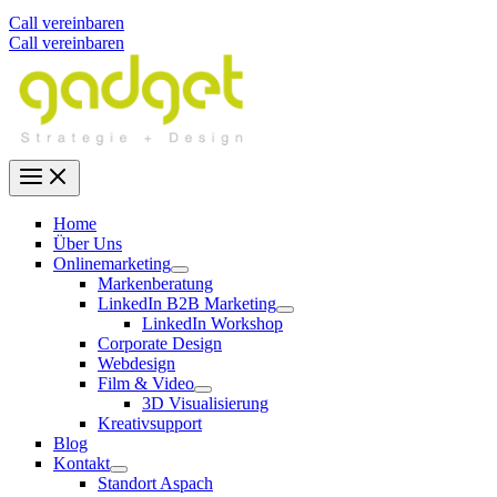
Call vereinbaren
Call vereinbaren
Home
Über Uns
Onlinemarketing
Markenberatung
LinkedIn B2B Marketing
LinkedIn Workshop
Corporate Design
Webdesign
Film & Video
3D Visualisierung
Kreativsupport
Blog
Kontakt
Standort Aspach