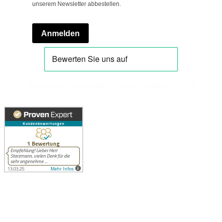
unserem Newsletter abbestellen.
Anmelden
Impressum •
Datenschutz •
Cookie-Richtlinie •
AGB
© 2026 gadget Strategie + Design · Made with ❤ in THE LÄND.
Nach
oben
scrollen