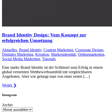
Brand Identity Design: Vom Konzept zur
erfolgreichen Umsetzung
Aktuelles
,
Brand Identity
,
Content Marketing
,
Corporate Design
,
Digitales Marketing
,
Kreation
,
Markenidentität
,
Onlinemarketing
,
Social Media Marketing
,
Tutorials
Eine starke Brand Identity ist der Schlüssel zum Erfolg in einem
global vernetzten Wettbewerbsumfeld mit vergleichbaren
Angeboten. Aber wie gelangt man von einer ersten […]
Weiter ❯
Instagram
Archiv