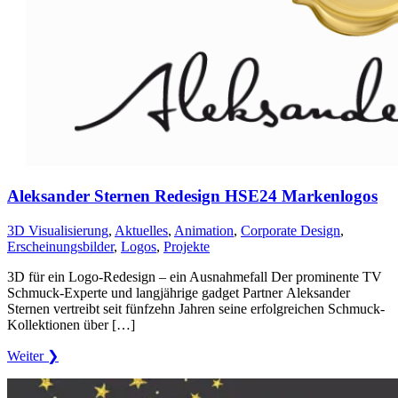
Aleksander Sternen Redesign HSE24 Markenlogos
3D Visualisierung
,
Aktuelles
,
Animation
,
Corporate Design
,
Erscheinungsbilder
,
Logos
,
Projekte
3D für ein Logo-Redesign – ein Ausnahmefall Der prominente TV
Schmuck-Experte und langjährige gadget Partner Aleksander
Sternen vertreibt seit fünfzehn Jahren seine erfolgreichen Schmuck-
Kollektionen über […]
Weiter ❯